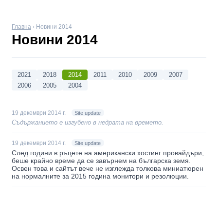
Главна
› Новини 2014
Новини 2014
2021
2018
2014
2011
2010
2009
2007
2006
2005
2004
19 декември 2014 г.
Site update
Съдържанието е изгубено в недрата на времето.
19 декември 2014 г.
Site update
След години в ръцете на американски хостинг провайдъри,
беше крайно време да се завърнем на българска земя.
Освен това и сайтът вече не изглежда толкова миниатюрен
на нормалните за 2015 година монитори и резолюции.