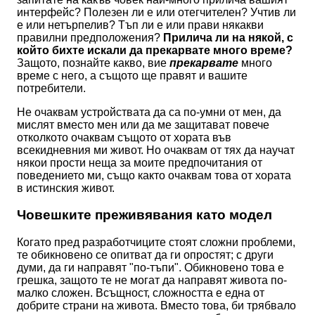
интерфейс? Полезен ли е или отегчителен? Учтив ли
е или нетърпелив? Тъп ли е или прави някакви
правилни предположения?
Прилича ли на някой, с
който бихте искали да прекарвате много време?
Защото, познайте какво, вие
прекарвате
много
време с него, а същото ще правят и вашите
потребители.
Не очаквам устройствата да са по-умни от мен, да
мислят вместо мен или да ме защитават повече
отколкото очаквам същото от хората във
всекидневния ми живот. Но очаквам от тях да научат
някои прости неща за моите предпочитания от
поведението ми, също както очаквам това от хората
в истинския живот.
Човешките преживявания като модел
Когато пред разработчиците стоят сложни проблеми,
те обикновено се опитват да ги опростят; с други
думи, да ги направят "по-тъпи". Обикновено това е
грешка, защото те не могат да направят живота по-
малко сложен. Всъщност, сложността е една от
добрите страни на живота. Вместо това, би трябвало