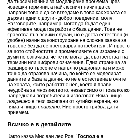
да търсим начини за моделираме проблема чрез
човешки термини, а най-лесният начин да се
направи това е да се вгледаме в това как хората се
държат едни с други - добро поведение, моля.
Разговорите, например, могат да бъдат един
ефективен модел за работа с база данни. Това не
сработва във всички случаи, но е доста естествен (и
удобен) начин за конструиране на сложна заявка за
търсене без да се претоварва потребителя. И просто
защото стойностите и променливите са изразени с
думи не означава, че те не могат да съответстват на
термини или цифрови означения. Една страница за
разширено търсене е напълно рационална и може
точно да отразява начина, по който се моделират
данните в базата данни, но не е естествена в очите
на хората, които работят с нея, което я прави
неудобна за мнозинството, независимо от това колко
напреднали потребители я използват. Няма нищо
погрешно
в тези засипани от кутийки екрани, но
няма и нищо
правилно
. Ние просто трябва да ги
приемем.
Всичко е в детайлите
Както казва Мис ван дер Рое: "
Господ е в