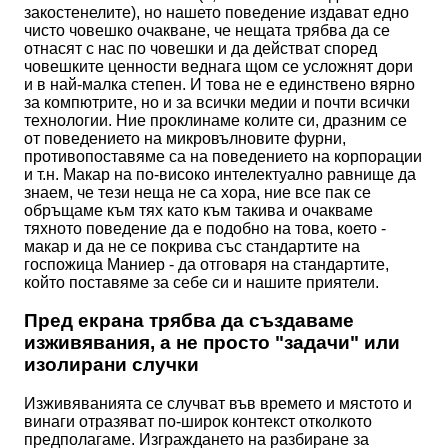
закостенелите), но нашето поведение издават едно
чисто човешко очакване, че нещата трябва да се
отнасят с нас по човешки и да действат според
човешките ценности веднага щом се усложнят дори
и в най-малка степен. И това не е единствено вярно
за компютрите, но и за всички медии и почти всички
технологии. Ние проклинаме колите си, дразним се
от поведението на микровълновите фурни,
противопоставяме са на поведението на корпорации
и т.н. Макар на по-високо интелектуално равнище да
знаем, че тези неща не са хора, ние все пак се
обръщаме към тях като към такива и очакваме
тяхното поведение да е подобно на това, което -
макар и да не се покрива със стандартите на
госпожица Маниер - да отговаря на стандартите,
който поставяме за себе си и нашите приятели.
Пред екрана трябва да създаваме
изживявания, а не просто "задачи" или
изолирани случки
Изживяванията се случват във времето и мястото и
винаги отразяват по-широк контекст отколкото
предполагаме. Изграждането на разбиране за