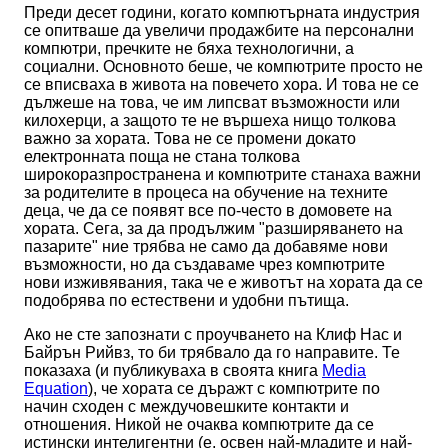
Преди десет години, когато компютърната индустрия
се опитваше да увеличи продажбите на персонални
компютри, пречките не бяха технологични, а
социални. Основното беше, че компютрите просто не
се вписваха в живота на повечето хора. И това не се
дължеше на това, че им липсват възможности или
килохерци, а защото те не вършеха нищо толкова
важно за хората. Това не се промени докато
електронната поща не стана толкова
широкоразпространена и компютрите станаха важни
за родителите в процеса на обучение на техните
деца, че да се появят все по-често в домовете на
хората. Сега, за да продължим "разширяването на
пазарите" ние трябва не само да добавяме нови
възможности, но да създаваме чрез компютрите
нови изживявания, така че е животът на хората да се
подобрява по естествени и удобни пътища.
Ако не сте запознати с проучването на Клиф Нас и
Байрън Рийвз, то би трябвало да го направите. Те
показаха (и публикуваха в своята книга
Media
Equation
), че хората се дъражт с компютрите по
начин сходен с междучовешките контакти и
отношения. Никой не очаква компютрите да се
истински интелигентни (е, освен най-младите и най-