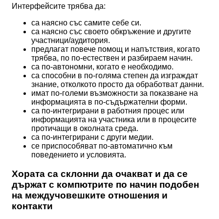
Интерфейсите трябва да:
са наясно със самите себе си.
са наясно със своето обкръжение и другите
участници/аудитория.
предлагат повече помощ и напътствия, когато
трябва, по по-естествен и разбираем начин.
са по-автономни, когато е необходимо.
са способни в по-голяма степен да изграждат
знание, отколкото просто да обработват данни.
имат по-големи възможности за показване на
информацията в по-съдържателни форми.
са по-интегрирани в работния процес или
информацията на участника или в процесите
протичащи в околната среда.
са по-интегрирани с други медии.
се приспособяват по-автоматично към
поведението и условията.
Хората са склонни да очакват и да се
държат с компютрите по начин подобен
на междучовешките отношения и
контакти