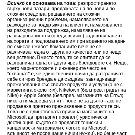
Всичко
се основава на това:
разпростирането
върху нови пазари, продажбата на по-нови и по-
сложни средства, решаването на сложни
организационни проблеми, намаляването на
разходите за поддръжка на клиенти, намаляването
на разходите за поддръжка, намаляване на
разочарованието и (преди всичко) задоволяването
на хората и подпомагането им при воденето на един
по-смислен живот. Компаниите вече не се
различават една от друга по качество или по нещо
веществено. Вместо това, те се опитват да се
разграничат една от друга чрез брендовете си. Нещо,
което маркетолозите и инженерите често не
"схващат" е, че единственият начин да разграничат
себе си чрез бренда е да създават завладяващи
преживявания със своите продукти и услуги (а не с
маркетинга около тях). Niketown (бел.прев. градът на
Nike) и Apple Stores (бел.прев. магазините на Епъл)
никога нямаше да успят - поне не за дълго - ако не
продаваха приятно преживяване с продуктите си.
Това не е единствената причина магазините на
Microsoft да претърпят провал (туристическа
дестинация, където се продават тениски и
канцеларски материали с логото на Microsoft
всъщнсот не посрещаше ничии нужди), но беше част