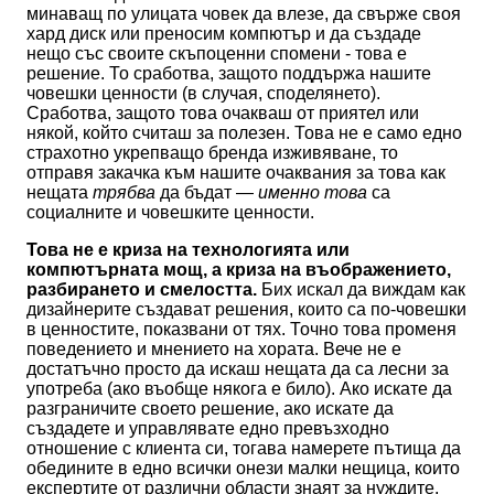
минаващ по улицата човек да влезе, да свърже своя
хард диск или преносим компютър и да създаде
нещо със своите скъпоценни спомени - това е
решение. То сработва, защото поддържа нашите
човешки ценности (в случая, споделянето).
Сработва, защото това очакваш от приятел или
някой, който считаш за полезен. Това не е само едно
страхотно укрепващо бренда изживяване, то
отправя закачка към нашите очаквания за това как
нещата
трябва
да бъдат —
именно това
са
социалните и човешките ценности.
Това не е криза на технологията или
компютърната мощ, а криза на въображението,
разбирането и смелостта.
Бих искал да виждам как
дизайнерите създават решения, които са по-човешки
в ценностите, показвани от тях. Точно това променя
поведението и мнението на хората. Вече не е
достатъчно просто да искаш нещата да са лесни за
употреба (ако въобще някога е било). Ако искате да
разграничите своето решение, ако искате да
създадете и управлявате едно превъзходно
отношение с клиента си, тогава намерете пътища да
обедините в едно всички онези малки нещица, които
експертите от различни области знаят за нуждите,