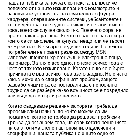
нашата публика започва с контекста, въпреки че
повечето от нашите изживявания с компютрите и
различните устройства, включително софтуера,
хардуера, операционните системи, уебсайтовете и
т.н. се действат все едно са някак си независими от
това, което се случва около тях. Повечето хора, не
правят такава разлика. Колко от вас, познават хора
които са си мислели, че купуват нещо или че търсят
из мрежата с Netscape преди пет години. Повечето
потребители не правят разлика между MSN,
Windows, Internet Explorer, AOL и електронна поща,
например. За тях е все едно, понеже всичко това е
част от тяхното изживяване. Когато нещо се обърка,
причината е във всичко това взето заедно. Не е ясно
какъв може да е специфичният проблем, защото
разработчиците са се постарали да е непосилно
трудно да се разбере какво всъщност се е повредило
или къде да се търси решението.
Когато създаваме решения за хората, трябва да
преосмислим начина, по който можем да им
помагаме, когато те трябва да решават проблеми.
Трябва да осъзнаем това, че дори когато решенията
ни са в голяма степен автономни, отдалечени и
специфични, нашата публика не е нито едно от