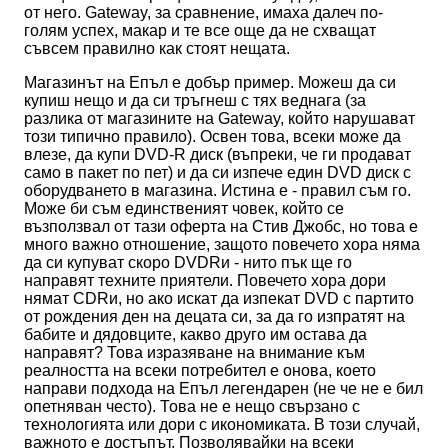
от него. Gateway, за сравнение, имаха далеч по-
голям успех, макар и те все още да не схващат
съвсем правилно как стоят нещата.
Магазинът на Епъл е добър пример. Можеш да си
купиш нещо и да си тръгнеш с тях веднага (за
разлика от магазините на Gateway, който нарушават
този типично правило). Освен това, всеки може да
влезе, да купи DVD-R диск (въпреки, че ги продават
само в пакет по пет) и да си изпече един DVD диск с
оборудването в магазина. Истина е - правил съм го.
Може би съм единственият човек, който се
възползвал от тази оферта на Стив Джобс, но това е
много важно отношение, защото повечето хора няма
да си купуват скоро DVDRи - нито пък ще го
направят техните приятели. Повечето хора дори
нямат CDRи, но ако искат да изпекат DVD с партито
от рождения ден на децата си, за да го изпратят на
бабите и дядовците, какво друго им остава да
направят? Това изразяване на внимание към
реалността на всеки потребител е онова, което
направи подхода на Епъл легендарен (не че не е бил
опетняван често). Това не е нещо свързано с
технологията или дори с икономиката. В този случай,
важното е достъпът. Позволявайки на всеки