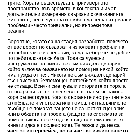
трите. Хората съществуват в триизмерното
пространство, във времето, в контекста и имат
допълнителни измерения свързани с очакванията,
емоциите, петте чувства и трябва да решават реални
проблеми - често тривиални, но въпреки това
реални.
Вероятно, когато са на стадия разработка, повечето
от вас вероятно създават и използват профили на
потребителите и сценарии, за да разберете по добре
потребителската си база. Това са чудесни
инструменти, но никога не съм виждал сценарии,
който включва оказването на помощ на някой, който
има нужда от нея. Никога не съм виждал сценарий
със наистина безпомощен потребител, който просто
не схваща. Всички сме чували историите от хората
отговарящи за customer service и знаем, че такива
хора съществуват. Когато съставяте инструкциите за
сглобяване и употреба или помощния наръчник, те
въобще не помагат, защото не са част от сценария
или в обхвата на проекта (защото на системата за
помощ никога не се отделя същото внимание и тя
винаги идва в последствие).
Те може и да не са
част от интерфейса, но са част от изживяването.