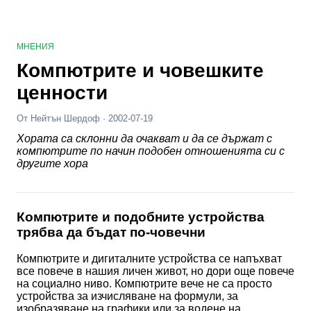
МНЕНИЯ
Компютрите и човешките
ценности
От Нейтън Шердоф · 2002-07-19
Хората са склонни да очакват и да се държат с
компютрите по начин подобен отношенията си с
другите хора
Компютрите и подобните устройства
трябва да бъдат по-човечни
Компютрите и дигиталните устройства се напъхват
все повече в нашия личен живот, но дори още повече
на социално ниво. Компютрите вече не са просто
устройства за изчисляване на формули, за
изобразяване на графики или за водене на