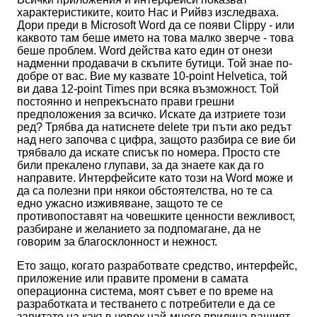
характеристиките, които Нас и Рийвз изследваха.
Дори преди в Microsoft Word да се появи Clippy - или
каквото там беше името на това малко зверче - това
беше проблем. Word действа като един от онези
надменни продавачи в скъпите бутици. Той знае по-
добре от вас. Вие му казвате 10-point Helvetica, той
ви дава 12-point Times при всяка възможност. Той
постоянно и непрекъснато прави грешни
предположения за всичко. Искате да изтриете този
ред? Трябва да натиснете delete три пъти ако редът
над него започва с цифра, защото разбира се вие би
трябвало да искате списък по номера. Просто сте
били прекалено глупави, за да знаете как да го
направите. Интерфейсите като този на Word може и
да са полезни при някои обстоятелства, но те са
едно ужасно изживяване, защото те се
противопоставят на човешките ценности вежливост,
разбиране и желанието за подпомагане, да не
говорим за благосклонност и нежност.
Ето защо, когато разработвате средство, интерфейс,
приложение или правите промени в самата
операционна система, моят съвет е по време на
разработката и тестването с потребители е да се
запитате на какъв човек най-много прилича вашият