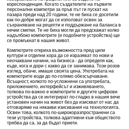
кореспонденция. Когато създателите на първите
персонални компютри за пръв път ги пускат на
пазара преди над 20 години, те не биха се досетили
как по-добре могат да се използват освен за
съхраняване на рецепти и поддържане на баланса в
нечии сметки. Те не биха могли да предскажат колко
надълбоко компютрите (и подобните устройства) ще
се промъкнат в нашия живот.
Компютрите откриха възможността пред цели
култури и отделни хора да се изразяват по нови и
неочаквани начини, на бизнеса - да определя как,
къде, кога и дори с какво да се занимава. Този розов
изглед, обаче, имаше своята цена. Употребата на
компютрите води до по-голямо обезсърчаване.
Всъщност, колкото по-усложнени са употребата,
приложението, интерфейсът и изживяването,
толкова по-важно е компютрите и другите цифрови
устройства да се интегрират по-гладко в нашия вече
установен начин на живот без да изискват от нас да
отговаряме на някакви изисквания на технологията.
Освен това, колкото по-широкоразпространени са
тези устройства, толкова адаптивни към обществото
трябва да са, за да бъдат приети.