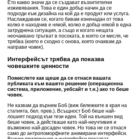
Ето какво значи да се създават възхитителни
изживявания. Това е един добър начин да се
подходи към дизайна на кой да е продукт или услуга.
Наслаждавам се, когато бивам изненадан от това
колко е находчив е някой, колко е добър някой в една
затруднена ситуация, а също и когато нещата
неочаквано тръгват в посоката, в която си мисля, че
трябва (което е сходно с онова, което очаквам да
направи
човек
).
Интерфейсът трябва да показва
човешките ценности
Помислете как щеше да се отнася вашата
публиката към вашето решение (операционна
система, приложение, уебсайт и т.н.) ако то беше
човек.
Не казвам да върнем Боб (виж бележките в края на
статията, бел. прев.). Всъщност Боб беше най-
лошият подход към тези идеи. Той на външен вид
беше човек, а действаше като най-неучтивия и
възможно най-досаден човек. Но това не се отнася
само до антропоморфните анимирани интерфейси.
Всички приложения и интерфейси показват