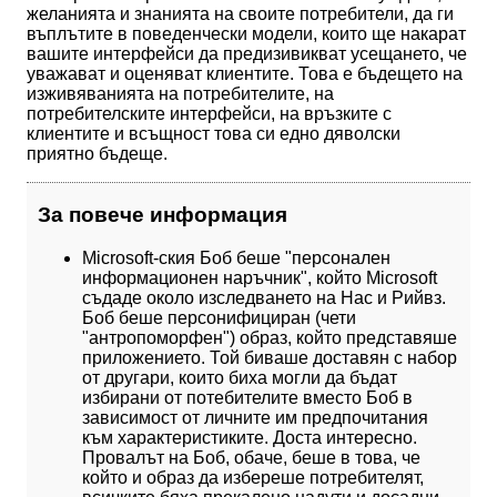
желанията и знанията на своите потребители, да ги
въплътите в поведенчески модели, които ще накарат
вашите интерфейси да предизивикват усещането, че
уважават и оценяват клиентите. Това е бъдещето на
изживяванията на потребителите, на
потребителските интерфейси, на връзките с
клиентите и всъщност това си едно дяволски
приятно бъдеще.
За повече информация
Microsoft-ския Боб беше "персонален
информационен наръчник", който Microsoft
съдаде около изследването на Нас и Рийвз.
Боб беше персонифициран (чети
"антропоморфен") образ, който представяше
приложението. Той биваше доставян с набор
от другари, които биха могли да бъдат
избирани от потебителите вместо Боб в
зависимост от личните им предпочитания
към характеристиките. Доста интересно.
Провалът на Боб, обаче, беше в това, че
който и образ да избереше потребителят,