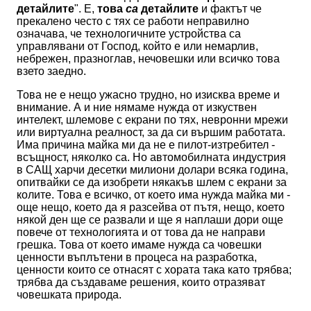
детайлите
". Е,
това
са
детайлите
и фактът че
прекалено често с тях се работи неправилно
означава, че технологичните устройства са
управлявани от Господ, който е или немарлив,
небрежен, празноглав, нечовешки или всичко това
взето заедно.
Това не е нещо ужасно трудно, но изисква време и
внимание. А и ние нямаме нужда от изкуствен
интелект, шлемове с екрани по тях, невронни мрежи
или виртуална реалност, за да си вършим работата.
Има причина майка ми да не е пилот-изтребител -
всъщност, няколко са. Но автомобилната индустрия
в САЩ харчи десетки милиони долари всяка година,
опитвайки се да изобрети някакъв шлем с екрани за
колите. Това е всичко, от което има нужда майка ми -
още нещо, което да я разсейва от пътя, нещо, което
някой ден ще се развали и ще я наплаши дори още
повече от технологията и от това да не направи
грешка. Това от което имаме нужда са човешки
ценности въплътени в процеса на разработка,
ценности които се отнасят с хората така като трябва;
трябва да създаваме решения, които отразяват
човешката природа.